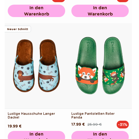
Preis
Preis
In den
In den
Warenkorb
Warenkorb
Neuer Schnitt
Lustige Hausschuhe Langer
Lustige Pantoletten Roter
Dackel
Panda
17.99 €
25.99 €
-31%
Normaler
Verkaufspreis
Normaler
19.99 €
Preis
Preis
In den
In den