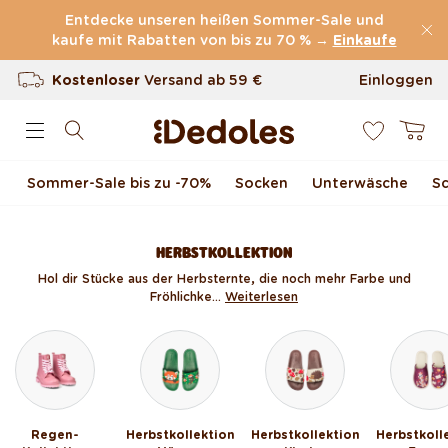
Direkt zum Inhalt
Entdecke unseren heißen Sommer-Sale und
kaufe mit Rabatten von bis zu 70 % →
(60.231 Bewertungen)
Einkaufe
Kostenloser
Versand ab
59 €
Einloggen
0
100 Tage Rückgaberecht
Warenkor
Unser originelles Design
Sommer-Sale bis zu -70 %
Socken
Unterwäsche
S
Schnell & zuverlässig
HERBSTKOLLEKTION
Hol dir Stücke aus der Herbsternte, die noch mehr Farbe und
Fröhlichke...
Weiterlesen
Regen-
Herbstkollektion
Herbstkollektion
Herbstkoll