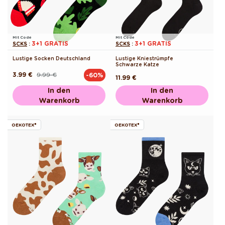
Mit Code
Mit Code
3+1 GRATIS
3+1 GRATIS
SCKS
:
SCKS
:
Lustige Socken Deutschland
Lustige Kniestrümpfe
Schwarze Katze
3.99 €
9.99 €
-60%
Normaler
Verkaufspreis
Normaler
11.99 €
Preis
Preis
In den
In den
Warenkorb
Warenkorb
OEKOTEX®
OEKOTEX®