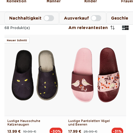
Kollektion
Männer
Kinder
Fraue
Nachhaltigkeit
Ausverkauf
Geschlec
Am relevantesten
68
Produkt(e)
Neuer Schnitt
Lustige Hausschuhe
Lustige Pantoletten Vögel
Katzenaugen
und Beeren
13.99 €
19.99 €
17.99 €
25.99 €
-30%
-31%
Normaler
Verkaufspreis
Normaler
Verkaufspreis