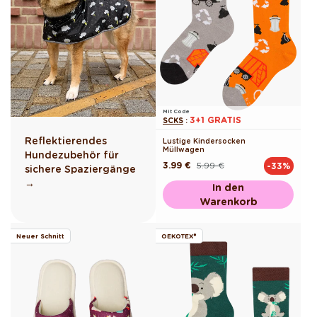
Mit Code
3+1 GRATIS
SCKS
:
Reflektierendes
Lustige Kindersocken
Müllwagen
Hundezubehör für
3.99 €
5.99 €
-33%
Normaler
Verkaufspreis
sichere Spaziergänge
Preis
→
In den
Warenkorb
Neuer Schnitt
OEKOTEX®