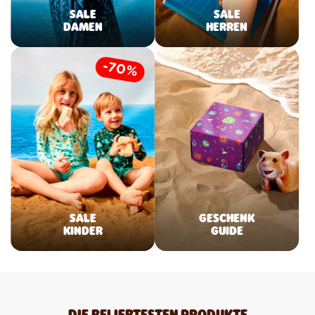
SALE
SALE
DAMEN
HERREN
SALE
GESCHENK
KINDER
GUIDE
DIE BELIEBTESTEN PRODUKTE