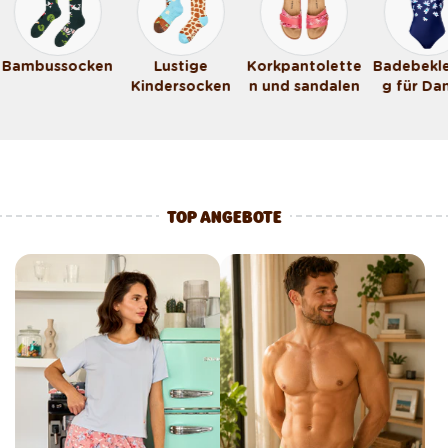
Bambussocken
Lustige
Korkpantolette
Badebekl
Kindersocken
n und sandalen
g für D
TOP ANGEBOTE