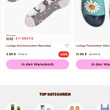
Mit Code
3+1 GRATIS
SCKS
:
Lustige Knöchelsocken Waschbär
Lustige Pantoletten Gän
3.99 €
7.99 €
21.99 €
25.99 €
-50%
Normaler
Verkaufspreis
Normaler
Verkaufspreis
Preis
Preis
In den Warenkorb
In den Wa
TOP KATEGORIEN