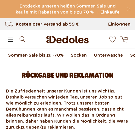
Direkt zum Inhalt
Entdecke unseren heißen Sommer-Sale und
kaufe mit Rabatten von bis zu 70 % →
(60.231 Bewertungen)
Einkaufe
Kostenloser
Versand ab
59 €
Einloggen
0
100 Tage Rückgaberecht
Warenkor
Unser originelles Design
Sommer-Sale bis zu -70 %
Socken
Unterwäsche
S
Schnell & zuverlässig
RÜCKGABE UND REKLAMATION
Die Zufriedenheit unserer Kunden ist uns wichtig.
Deshalb versuchen wir jeden Tag, unseren Job so gut
wie möglich zu erledigen. Trotz unserer besten
Bemühungen kann es manchmal passieren, dass nicht
alles reibungslos läuft. Wir wollen das in Ordnung
bringen, daher haben Kunden die Möglichkeit, die Ware
zurückzugeben/zu reklamieren.