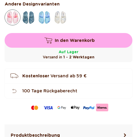
b
Andere Designvarianten
e
w
e
r
t
e
t
In den Warenkorb
Auf Lager
Versand in
1 - 2 Werktagen
Kostenloser
Versand ab
59 €
100 Tage Rückgaberecht
Produktbeschreibung