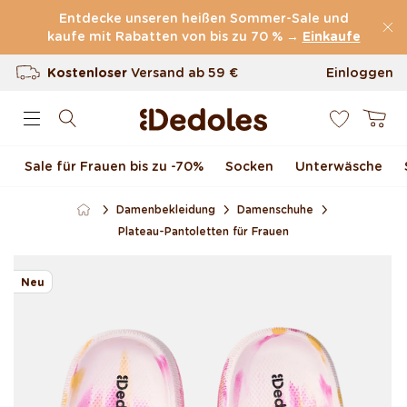
Direkt zum Inhalt
Entdecke unseren heißen Sommer-Sale und
kaufe mit Rabatten von bis zu 70 % →
(60.231 Bewertungen)
Einkaufe
Kostenloser
Versand ab
59 €
Einloggen
0
100 Tage Rückgaberecht
Warenkor
Unser originelles Design
Sale für Frauen bis zu -70 %
Socken
Unterwäsche
Schnell & zuverlässig
Damenbekleidung
Damenschuhe
Plateau-Pantoletten für Frauen
Zu Produktinformationen
springen
Neu