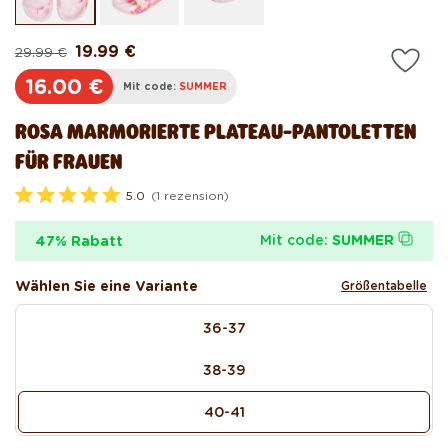
öffnen
öf
19.99 €
29.99 €
Normaler
Verkaufspreis
Preis
16.00 €
Mit code:
SUMMER
ROSA MARMORIERTE PLATEAU-PANTOLETTEN
FÜR FRAUEN
5.0
(1 rezension)
M
i
t
Mit code:
SUMMER
47% Rabatt
5
.
0
Wählen Sie eine Variante
Größentabelle
v
o
size
n
36-37
5
S
t
38-39
e
r
n
40-41
e
n