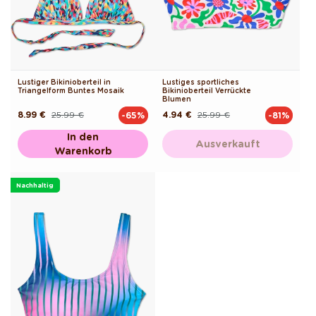
Lustiger Bikinioberteil in
Lustiges sportliches
Triangelform Buntes Mosaik
Bikinioberteil Verrückte
Blumen
8.99 €
25.99 €
4.94 €
25.99 €
-65%
-81%
Normaler
Verkaufspreis
Normaler
Verkaufspreis
Preis
Preis
In den
Ausverkauft
Warenkorb
Nachhaltig