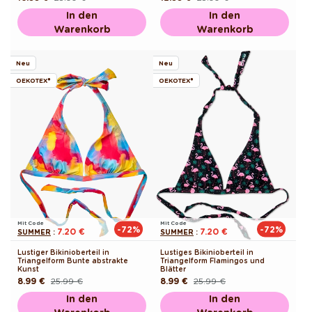
Preis
Preis
In den
In den
Warenkorb
Warenkorb
Neu
Neu
OEKOTEX®
OEKOTEX®
Mit Code
Mit Code
-72%
-72%
7.20 €
7.20 €
SUMMER
:
SUMMER
:
Lustiger Bikinioberteil in
Lustiges Bikinioberteil in
Triangelform Bunte abstrakte
Triangelform Flamingos und
Kunst
Blätter
8.99 €
25.99 €
8.99 €
25.99 €
Normaler
Verkaufspreis
Normaler
Verkaufspreis
Preis
Preis
In den
In den