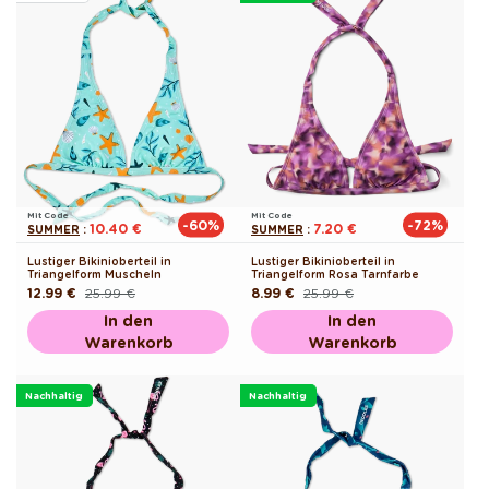
Mit Code
Mit Code
-60%
-72%
10.40 €
7.20 €
SUMMER
:
SUMMER
:
Lustiger Bikinioberteil in
Lustiger Bikinioberteil in
Triangelform Muscheln
Triangelform Rosa Tarnfarbe
12.99 €
25.99 €
8.99 €
25.99 €
Normaler
Verkaufspreis
Normaler
Verkaufspreis
Preis
Preis
In den
In den
Warenkorb
Warenkorb
Nachhaltig
Nachhaltig