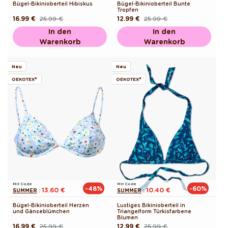
Bügel-Bikinioberteil Hibiskus
Bügel-Bikinioberteil Bunte
Tropfen
16.99 €
25.99 €
12.99 €
25.99 €
Normaler
Verkaufspreis
Normaler
Verkaufspreis
Preis
Preis
In den
In den
Warenkorb
Warenkorb
Neu
Neu
OEKOTEX®
OEKOTEX®
Mit Code
Mit Code
-48%
-60%
13.60 €
10.40 €
SUMMER
:
SUMMER
:
Bügel-Bikinioberteil Herzen
Lustiges Bikinioberteil in
und Gänseblümchen
Triangelform Türkisfarbene
Blumen
16.99 €
25.99 €
12.99 €
25.99 €
Normaler
Verkaufspreis
Normaler
Verkaufspreis