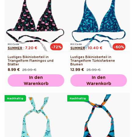
Mit Code
Mit Code
-72%
-60%
7.20 €
10.40 €
SUMMER
:
SUMMER
:
Lustiges Bikinioberteil in
Lustiges Bikinioberteil in
Triangelform Flamingos und
Triangelform Türkisfarbene
Blätter
Blumen
8.99 €
25.99 €
12.99 €
25.99 €
Normaler
Verkaufspreis
Normaler
Verkaufspreis
Preis
Preis
In den
In den
Warenkorb
Warenkorb
Nachhaltig
Nachhaltig