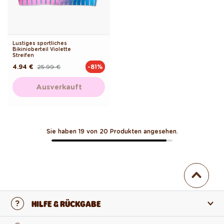
Lustiges sportliches
Bikinioberteil Violette
Streifen
4.94 €
25.99 €
-81%
Normaler
Verkaufspreis
Preis
Ausverkauft
Sie haben 19 von 20 Produkten angesehen.
HILFE & RÜCKGABE