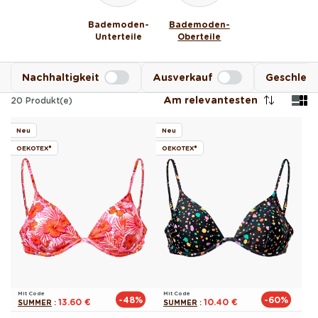
Bademoden-
Bademoden-
Unterteile
Oberteile
Nachhaltigkeit
Ausverkauf
Geschlec
Am relevantesten
20
Produkt(e)
Neu
Neu
OEKOTEX®
OEKOTEX®
Mit Code
Mit Code
-48%
-60%
13.60 €
10.40 €
SUMMER
:
SUMMER
: