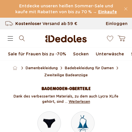
(60.231 Bewertungen)
Direkt zum Inhalt
Entdecke unseren heißen Sommer-Sale und
kaufe mit Rabatten von bis zu 70 % →
Kostenloser
Versand ab
59 €
Einkaufe
100 Tage Rückgaberecht
Einloggen
0
Unser originelles Design
Warenkor
Schnell & zuverlässig
Sale für Frauen bis zu -70 %
Socken
Unterwäsche
Damenbekleidung
Badebekleidung für Damen
Zweiteilige Badeanzüge
BADEMODEN-OBERTEILE
Dank des verbesserten Materials, zu dem auch Lycra XLife
gehört, sind ...
Weiterlesen