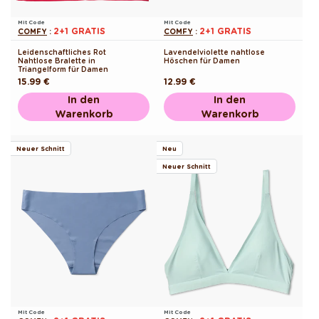
Mit Code
Mit Code
2+1 GRATIS
2+1 GRATIS
COMFY
:
COMFY
:
Leidenschaftliches Rot
Lavendelviolette nahtlose
Nahtlose Bralette in
Höschen für Damen
Triangelform für Damen
Normaler
15.99 €
Normaler
12.99 €
Preis
Preis
In den
In den
Warenkorb
Warenkorb
Neuer Schnitt
Neu
Neuer Schnitt
Mit Code
Mit Code