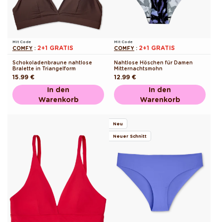
Mit Code
Mit Code
2+1 GRATIS
2+1 GRATIS
COMFY
:
COMFY
:
Schokoladenbraune nahtlose
Nahtlose Höschen für Damen
Bralette in Triangelform
Mitternachtsmohn
Normaler
15.99 €
Normaler
12.99 €
Preis
Preis
In den
In den
Warenkorb
Warenkorb
Neu
Neuer Schnitt