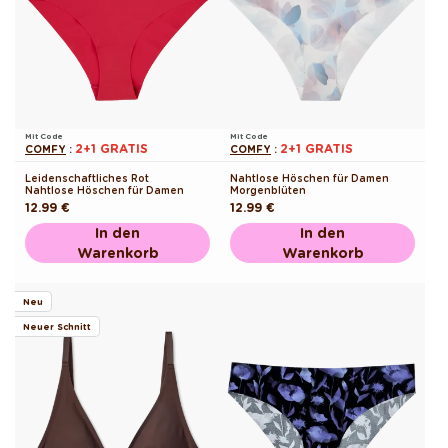
Mit Code
Mit Code
2+1 GRATIS
2+1 GRATIS
COMFY
:
COMFY
:
Leidenschaftliches Rot
Nahtlose Höschen für Damen
Nahtlose Höschen für Damen
Morgenblüten
Normaler
12.99 €
Normaler
12.99 €
Preis
Preis
In den
In den
Warenkorb
Warenkorb
Neu
Neuer Schnitt