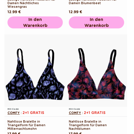
Damen Nächtliches
Damen Blumenbeet
Wiesengras
Normaler
12.99 €
Normaler
12.99 €
Preis
Preis
In den
In den
Warenkorb
Warenkorb
Mit Code
Mit Code
2+1 GRATIS
2+1 GRATIS
COMFY
:
COMFY
:
Nahtlose Bralette in
Nahtlose Bralette in
Triangelform für Damen
Triangelform für Damen
Mitternachtsmohn
Nachtblumen
Normaler
17.99 €
Normaler
17.99 €