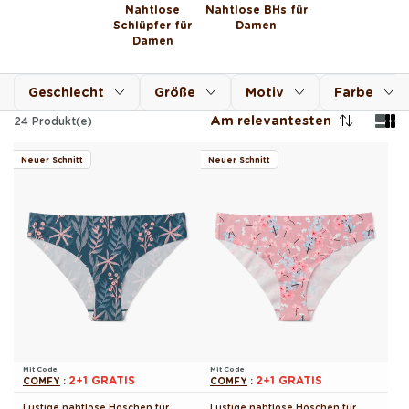
Nahtlose
Nahtlose BHs für
Schlüpfer für
Damen
Damen
Geschlecht
Größe
Motiv
Farbe
Am relevantesten
24
Produkt(e)
Neuer Schnitt
Neuer Schnitt
Mit Code
Mit Code
2+1 GRATIS
2+1 GRATIS
COMFY
:
COMFY
:
Lustige nahtlose Höschen für
Lustige nahtlose Höschen für