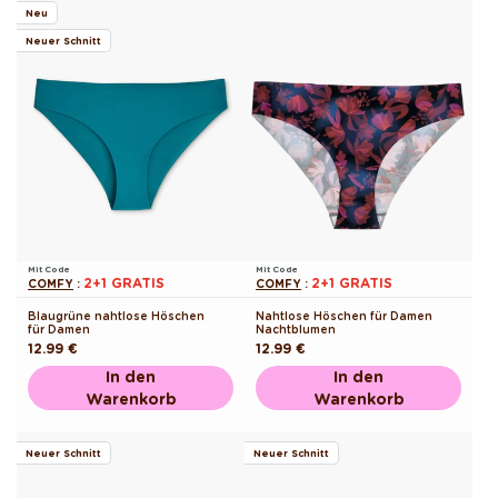
Neu
Neuer Schnitt
Mit Code
Mit Code
2+1 GRATIS
2+1 GRATIS
COMFY
:
COMFY
:
Blaugrüne nahtlose Höschen
Nahtlose Höschen für Damen
für Damen
Nachtblumen
Normaler
12.99 €
Normaler
12.99 €
Preis
Preis
In den
In den
Warenkorb
Warenkorb
Neuer Schnitt
Neuer Schnitt