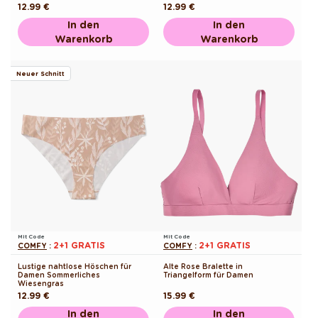
Normaler
12.99 €
Normaler
12.99 €
Preis
Preis
In den
In den
Warenkorb
Warenkorb
Neuer Schnitt
Mit Code
Mit Code
2+1 GRATIS
2+1 GRATIS
COMFY
:
COMFY
:
Lustige nahtlose Höschen für
Alte Rose Bralette in
Damen Sommerliches
Triangelform für Damen
Wiesengras
Normaler
12.99 €
Normaler
15.99 €
Preis
Preis
In den
In den