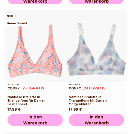
Warenkorb
Warenkorb
Neu
Neuer Schnitt
Mit Code
Mit Code
2+1 GRATIS
2+1 GRATIS
COMFY
:
COMFY
:
Nahtlose Bralette in
Nahtlose Bralette in
Triangelform für Damen
Triangelform für Damen
Blumenbeet
Morgenblüten
Normaler
17.99 €
Normaler
17.99 €
Preis
Preis
In den
In den
Warenkorb
Warenkorb