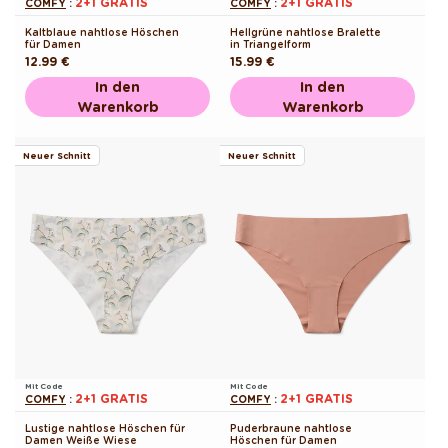
2+1 GRATIS
2+1 GRATIS
COMFY
:
COMFY
:
Kaltblaue nahtlose Höschen
Hellgrüne nahtlose Bralette
für Damen
in Triangelform
Normaler
12.99 €
Normaler
15.99 €
Preis
Preis
In den
In den
Warenkorb
Warenkorb
Neuer Schnitt
Neuer Schnitt
Mit Code
Mit Code
2+1 GRATIS
2+1 GRATIS
COMFY
:
COMFY
:
Lustige nahtlose Höschen für
Puderbraune nahtlose
Damen Weiße Wiese
Höschen für Damen