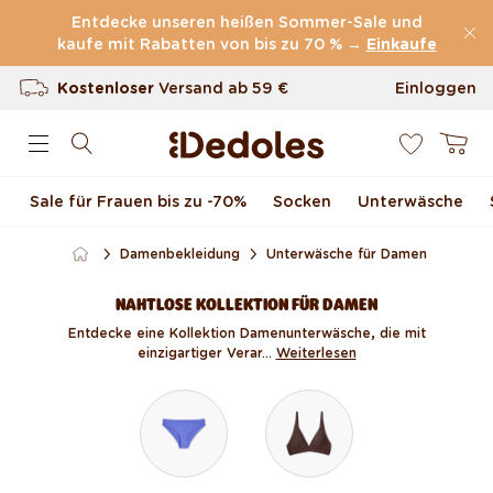
Direkt zum Inhalt
Entdecke unseren heißen Sommer-Sale und
kaufe mit Rabatten von bis zu 70 % →
(60.231 Bewertungen)
Einkaufe
Kostenloser
Versand ab
59 €
Einloggen
0
100 Tage Rückgaberecht
Warenkor
Unser originelles Design
Sale für Frauen bis zu -70 %
Socken
Unterwäsche
Schnell & zuverlässig
Damenbekleidung
Unterwäsche für Damen
NAHTLOSE KOLLEKTION FÜR DAMEN
Entdecke eine Kollektion Damenunterwäsche, die mit
einzigartiger Verar...
Weiterlesen