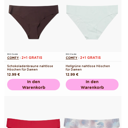
Mit Code
Mit Code
2+1 GRATIS
2+1 GRATIS
COMFY
:
COMFY
:
Schokoladenbraune nahtlose
Hellgrüne nahtlose Höschen
Höschen für Damen
für Damen
Normaler
12.99 €
Normaler
12.99 €
Preis
Preis
In den
In den
Warenkorb
Warenkorb