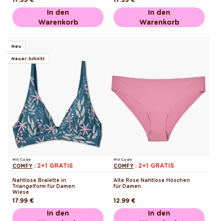
Preis
Preis
In den
In den
Warenkorb
Warenkorb
Neu
Neuer Schnitt
Mit Code
Mit Code
2+1 GRATIS
2+1 GRATIS
COMFY
:
COMFY
:
Nahtlose Bralette in
Alte Rose Nahtlose Höschen
Triangelform für Damen
für Damen
Wiese
Normaler
17.99 €
Normaler
12.99 €
Preis
Preis
In den
In den